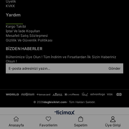
Üyelik
KVKK
Yardım
Kargo Takibi
İptal Ve İade Koşulları
⚙️
Mesafeli Satış Sözleşmesi
Gizlilik Ve Güvenlik Politikası
Ürün Özellikleri
BİZDEN HABERLER
Bültenimize Üye Olun ! Tüm İndirim ve Fırsatlardan İlk Sizin Haberiniz
Olsun !
Kadro:
Alüminyum, 1.1/8”
Gönder
Maşa:
Çelik, 1.1/8”
Vites Sistemi:
Shimano EF41 – 3x7 (21 Vites)
Arka Aktarıcı:
Shimano Tourney TY300
Ön Aktarıcı:
Shimano Altus M310
© 2026
dagbisiklet.com
- Tüm Hakları Saklıdır.
Krank:
Shimano TY301 – 42x34x24T
Ruble:
Shimano TZ31 – 14-34T
Fren:
Alüminyum V-Fren
Anasayfa
Favorilerim
Sepetim
Üye Girişi