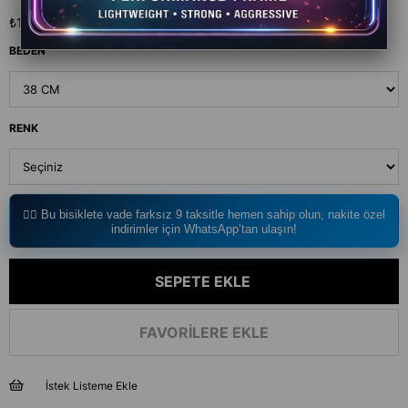
₺10.193,00
`den başlayan taksitlerle
BEDEN
RENK
🚴‍♂️ Bu bisiklete vade farksız 9 taksitle hemen sahip olun, nakite özel
indirimler için WhatsApp’tan ulaşın!
FAVORILERE EKLE
İstek Listeme Ekle