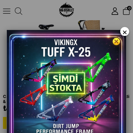
Carraro Jasmine 26” 21 Vites Şehir Bisikleti | Dinamolu, Sepetli & Bagajlı
0
×
Carraro Jasmine 26” 21 Vites Şehir Bisikleti | Dinamolu, Sepetli
& Bagajlı
₺20.386,00
NAKİT'E İNDİRİM
19.366 TL