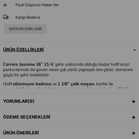
Fiyat Düşünce Haber Ver
Kargo Bedava
SATICIYA SORU SOR
ÜRÜN ÖZELLIKLERI
Carraro Jasmine 26” 21-V
, şehir yollarında olduğu kadar hafif arazi
parkurlarında da güven veren çok yönlü yapısıyla öne çıkan, donanımı
güçlü bir şehir bisikletidir.
Hafif
alüminyum kadrosu
ve
1 1/8” çelik maşası
, konfor ile
dayanıklılığı dengeli şekilde bir araya getirerek her sürüşü keyifli hâle
getirir.
YORUMLAR
(0)
Shimano Tourney TY300 arka aktarıcı
,
Shimano Altus ön aktarıcı
ve
ÖDEME SEÇENEKLERI
3x7 – toplam 21 vites sistemi
, farklı yol eğimlerinde doğru vitesi
kolayca bulmanızı sağlar. Günlük ulaşımda akıcı, uzun sürüşlerde ise
kontrollü bir deneyim sunar.
ÜRÜN ÖNERILERI