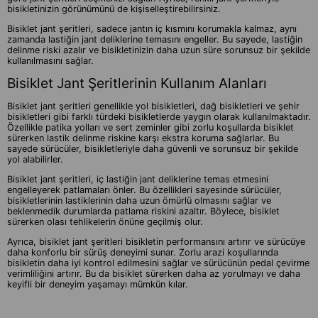
bisikletinizin görünümünü de kişiselleştirebilirsiniz.
Bisiklet jant şeritleri, sadece jantın iç kısmını korumakla kalmaz, aynı
zamanda lastiğin jant deliklerine temasını engeller. Bu sayede, lastiğin
delinme riski azalır ve bisikletinizin daha uzun süre sorunsuz bir şekilde
kullanılmasını sağlar.
Bisiklet Jant Şeritlerinin Kullanım Alanları
Bisiklet jant şeritleri genellikle yol bisikletleri, dağ bisikletleri ve şehir
bisikletleri gibi farklı türdeki bisikletlerde yaygın olarak kullanılmaktadır.
Özellikle patika yolları ve sert zeminler gibi zorlu koşullarda bisiklet
sürerken lastik delinme riskine karşı ekstra koruma sağlarlar. Bu
sayede sürücüler, bisikletleriyle daha güvenli ve sorunsuz bir şekilde
yol alabilirler.
Bisiklet jant şeritleri, iç lastiğin jant deliklerine temas etmesini
engelleyerek patlamaları önler. Bu özellikleri sayesinde sürücüler,
bisikletlerinin lastiklerinin daha uzun ömürlü olmasını sağlar ve
beklenmedik durumlarda patlama riskini azaltır. Böylece, bisiklet
sürerken olası tehlikelerin önüne geçilmiş olur.
Ayrıca, bisiklet jant şeritleri bisikletin performansını artırır ve sürücüye
daha konforlu bir sürüş deneyimi sunar. Zorlu arazi koşullarında
bisikletin daha iyi kontrol edilmesini sağlar ve sürücünün pedal çevirme
verimliliğini artırır. Bu da bisiklet sürerken daha az yorulmayı ve daha
keyifli bir deneyim yaşamayı mümkün kılar.