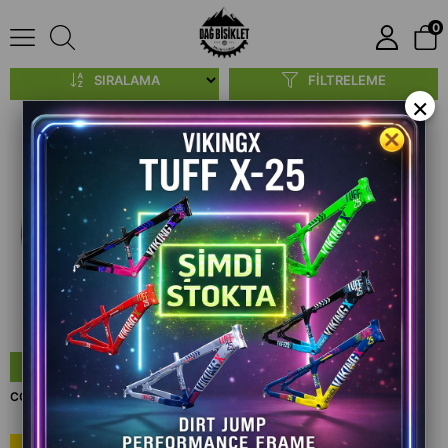
0
Jant Şeritleri
SIRALAMA
FILTRELEME
×
SEPETE EKLE
COBRA HERCULES TUBELESS BANTI 25 MM X 9 MT
₺500,00