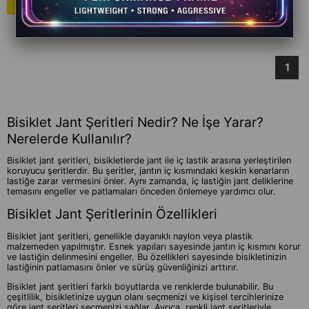
NAKİT'E İNDİRİM
475 TL
1
Bisiklet Jant Şeritleri Nedir? Ne İşe Yarar?
Nerelerde Kullanılır?
Bisiklet jant şeritleri, bisikletlerde jant ile iç lastik arasına yerleştirilen
koruyucu şeritlerdir. Bu şeritler, jantın iç kısmındaki keskin kenarların
lastiğe zarar vermesini önler. Aynı zamanda, iç lastiğin jant deliklerine
temasını engeller ve patlamaları önceden önlemeye yardımcı olur.
Bisiklet Jant Şeritlerinin Özellikleri
Bisiklet jant şeritleri, genellikle dayanıklı naylon veya plastik
malzemeden yapılmıştır. Esnek yapıları sayesinde jantın iç kısmını korur
ve lastiğin delinmesini engeller. Bu özellikleri sayesinde bisikletinizin
lastiğinin patlamasını önler ve sürüş güvenliğinizi arttırır.
Bisiklet jant şeritleri farklı boyutlarda ve renklerde bulunabilir. Bu
çeşitlilik, bisikletinize uygun olanı seçmenizi ve kişisel tercihlerinize
göre jant şeritleri seçmenizi sağlar. Ayrıca, renkli jant şeritleriyle