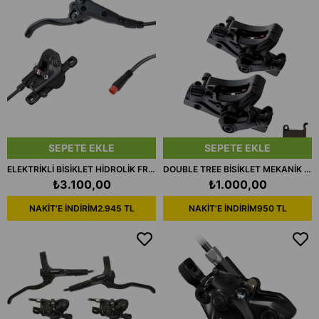
SEPETE EKLE
SEPETE EKLE
ELEKTRİKLİ BİSİKLET HİDROLİK FREN SİSTEMİ SENSÖRLÜ 2 PİSTON 2 PİN
DOUBLE TREE BİSİKLET MEKANİK DİSK FREN KALİPERİ ÖN+ARKA BALATA DAHİL
₺3.100,00
₺1.000,00
NAKİT'E İNDİRİM
2.945 TL
NAKİT'E İNDİRİM
950 TL