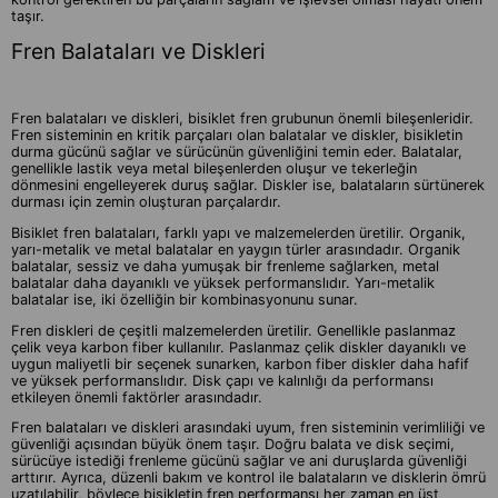
taşır.
Fren Balataları ve Diskleri
Fren balataları ve diskleri, bisiklet fren grubunun önemli bileşenleridir.
Fren sisteminin en kritik parçaları olan balatalar ve diskler, bisikletin
durma gücünü sağlar ve sürücünün güvenliğini temin eder. Balatalar,
genellikle lastik veya metal bileşenlerden oluşur ve tekerleğin
dönmesini engelleyerek duruş sağlar. Diskler ise, balataların sürtünerek
durması için zemin oluşturan parçalardır.
Bisiklet fren balataları, farklı yapı ve malzemelerden üretilir. Organik,
yarı-metalik ve metal balatalar en yaygın türler arasındadır. Organik
balatalar, sessiz ve daha yumuşak bir frenleme sağlarken, metal
balatalar daha dayanıklı ve yüksek performanslıdır. Yarı-metalik
balatalar ise, iki özelliğin bir kombinasyonunu sunar.
Fren diskleri de çeşitli malzemelerden üretilir. Genellikle paslanmaz
çelik veya karbon fiber kullanılır. Paslanmaz çelik diskler dayanıklı ve
uygun maliyetli bir seçenek sunarken, karbon fiber diskler daha hafif
ve yüksek performanslıdır. Disk çapı ve kalınlığı da performansı
etkileyen önemli faktörler arasındadır.
Fren balataları ve diskleri arasındaki uyum, fren sisteminin verimliliği ve
güvenliği açısından büyük önem taşır. Doğru balata ve disk seçimi,
sürücüye istediği frenleme gücünü sağlar ve ani duruşlarda güvenliği
arttırır. Ayrıca, düzenli bakım ve kontrol ile balataların ve disklerin ömrü
uzatılabilir, böylece bisikletin fren performansı her zaman en üst