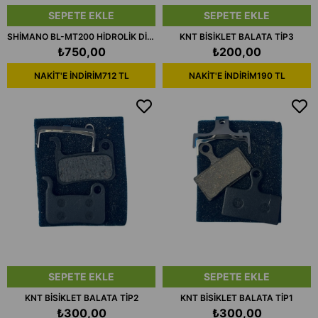
SEPETE EKLE
SEPETE EKLE
SHİMANO BL-MT200 HİDROLİK DİSK FREN KOLU SOL
KNT BİSİKLET BALATA TİP3
₺750,00
₺200,00
NAKİT'E İNDİRİM
712 TL
NAKİT'E İNDİRİM
190 TL
SEPETE EKLE
SEPETE EKLE
KNT BİSİKLET BALATA TİP2
KNT BİSİKLET BALATA TİP1
₺300,00
₺300,00