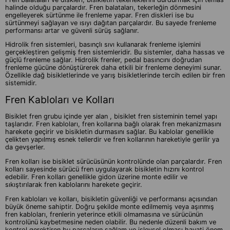
halinde olduğu parçalardır. Fren balataları, tekerleğin dönmesini
engelleyerek sürtünme ile frenleme yapar. Fren diskleri ise bu
sürtünmeyi sağlayan ve ısıyı dağıtan parçalardır. Bu sayede frenleme
performansı artar ve güvenli sürüş sağlanır.
Hidrolik fren sistemleri, basınçlı sıvı kullanarak frenleme işlemini
gerçekleştiren gelişmiş fren sistemleridir. Bu sistemler, daha hassas ve
güçlü frenleme sağlar. Hidrolik frenler, pedal basıncını doğrudan
frenleme gücüne dönüştürerek daha etkili bir frenleme deneyimi sunar.
Özellikle dağ bisikletlerinde ve yarış bisikletlerinde tercih edilen bir fren
sistemidir.
Fren Kabloları ve Kolları
Bisiklet fren grubu içinde yer alan , bisiklet fren sisteminin temel yapı
taşlarıdır. Fren kabloları, fren kollarına bağlı olarak fren mekanizmasını
harekete geçirir ve bisikletin durmasını sağlar. Bu kablolar genellikle
çelikten yapılmış esnek tellerdir ve fren kollarının hareketiyle gerilir ya
da gevşerler.
Fren kolları ise bisiklet sürücüsünün kontrolünde olan parçalardır. Fren
kolları sayesinde sürücü fren uygulayarak bisikletin hızını kontrol
edebilir. Fren kolları genellikle gidon üzerine monte edilir ve
sıkıştırılarak fren kablolarını harekete geçirir.
Fren kabloları ve kolları, bisikletin güvenliği ve performansı açısından
büyük öneme sahiptir. Doğru şekilde monte edilmemiş veya aşınmış
fren kabloları, frenlerin yeterince etkili olmamasına ve sürücünün
kontrolünü kaybetmesine neden olabilir. Bu nedenle düzenli bakım ve
kontrol gerektiren bu parçaların sağlam ve işlevsel olması hayati önem