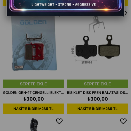
NAKİT'E İNDİRİM
285 TL
NAKİT'E İNDİRİM
285 TL
SEPETE EKLE
SEPETE EKLE
GOLDEN GRN-17 ÇENGELLİ ELEKTRİKLİ BİSİKLET BALATA
BİSİKLET DİSK FREN BALATASI DSC612
₺300,00
₺300,00
NAKİT'E İNDİRİM
285 TL
NAKİT'E İNDİRİM
285 TL