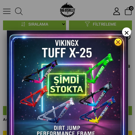
0
Fren Grubu
SIRALAMA
FILTRELEME
×
SEPETE EKLE
SEPETE EKLE
Asistan Bauer BP10 disk Fren balatası
Vona BP-05 Disk Fren Balatası
₺300,00
₺300,00