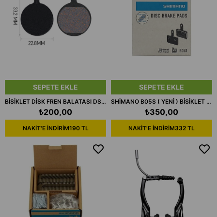
SEPETE EKLE
SEPETE EKLE
BİSİKLET DİSK FREN BALATASI DSC605
SHİMANO B05S ( YENİ ) BİSİKLET ORGANİK DİSK FREN BALATA KUTULU
₺200,00
₺350,00
NAKİT'E İNDİRİM
190 TL
NAKİT'E İNDİRİM
332 TL