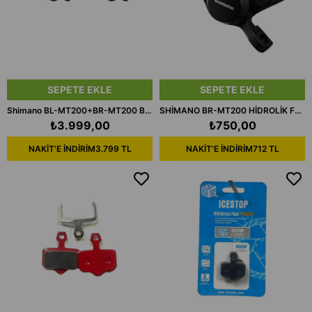
SEPETE EKLE
SEPETE EKLE
Shimano BL-MT200+BR-MT200 Bisiklet Hidrolik Disk Fren Seti Takımı
SHİMANO BR-MT200 HİDROLİK FREN KALİPER+BALATA
₺3.999,00
₺750,00
NAKİT'E İNDİRİM
3.799 TL
NAKİT'E İNDİRİM
712 TL