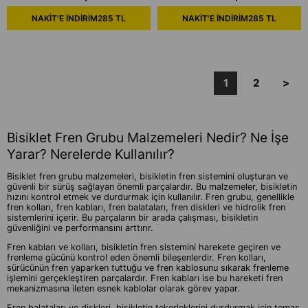
NAKİT'E İNDİRİM
285 TL
NAKİT'E İNDİRİM
285 TL
1
2
>
Bisiklet Fren Grubu Malzemeleri Nedir? Ne İşe
Yarar? Nerelerde Kullanılır?
Bisiklet fren grubu malzemeleri, bisikletin fren sistemini oluşturan ve
güvenli bir sürüş sağlayan önemli parçalardır. Bu malzemeler, bisikletin
hızını kontrol etmek ve durdurmak için kullanılır. Fren grubu, genellikle
fren kolları, fren kabları, fren balataları, fren diskleri ve hidrolik fren
sistemlerini içerir. Bu parçaların bir arada çalışması, bisikletin
güvenliğini ve performansını arttırır.
Fren kabları ve kolları, bisikletin fren sistemini harekete geçiren ve
frenleme gücünü kontrol eden önemli bileşenlerdir. Fren kolları,
sürücünün fren yaparken tuttuğu ve fren kablosunu sıkarak frenleme
işlemini gerçekleştiren parçalardır. Fren kabları ise bu hareketi fren
mekanizmasına ileten esnek kablolar olarak görev yapar.
Fren balataları ve diskleri, bisikletin tekerleklerini durdurmak için temas