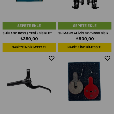
SEPETE EKLE
SEPETE EKLE
SHİMANO B05S ( YENİ ) BİSİKLET ORGANİK DİSK FREN BALATA KUTUSUZ
SHİMANO ALİVİO BR-T4000 BİSİKLET V FREN BACAĞI
₺350,00
₺800,00
NAKİT'E İNDİRİM
332 TL
NAKİT'E İNDİRİM
760 TL