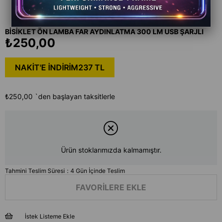
BİSİKLET ÖN LAMBA FAR AYDINLATMA 300 LM USB ŞARJLI
₺250,00
NAKİT'E İNDİRİM
237 TL
₺250,00
`den başlayan taksitlerle
Ürün stoklarımızda kalmamıştır.
Tahmini Teslim Süresi
:
4 Gün İçinde Teslim
FAVORILERE EKLE
İstek Listeme Ekle