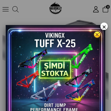
BİSİKLET ÖN LAMBA FAR AYDINLATMA 300 LM USB ŞARJLI
0
×