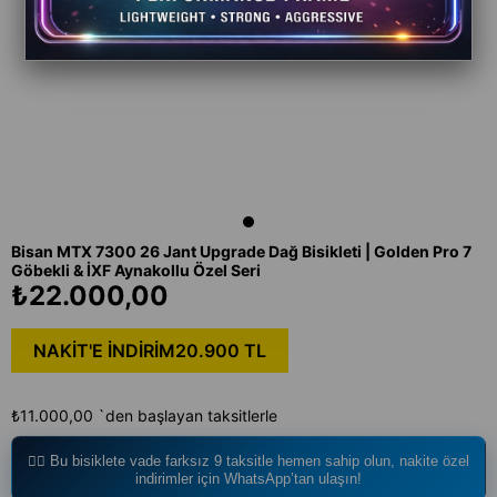
Bisan MTX 7300 26 Jant Upgrade Dağ Bisikleti | Golden Pro 7
Göbekli & İXF Aynakollu Özel Seri
₺22.000,00
NAKİT'E İNDİRİM
20.900 TL
₺11.000,00
`den başlayan taksitlerle
🚴‍♂️ Bu bisiklete vade farksız 9 taksitle hemen sahip olun, nakite özel
indirimler için WhatsApp’tan ulaşın!