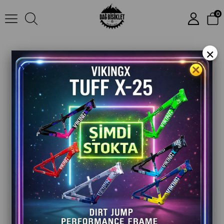
Bisan MTX 7300 26 Jant Upgrade Dağ Bisikleti | Golden Pro 7 Göbekli & İXF Aynakollu Özel Seri
0
×