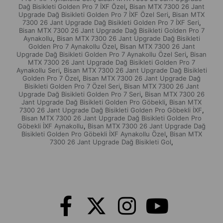
Hem günlük kullanımda hem sosyal medyada fark yaratacak bir bisiklet
Dağ Bisikleti Golden Pro 7 İXF Özel
Bisan MTX 7300 26 Jant
,
isteyenler için hazırlanmıştır.
Upgrade Dağ Bisikleti Golden Pro 7 İXF Özel Seri
Bisan MTX
,
7300 26 Jant Upgrade Dağ Bisikleti Golden Pro 7 İXF Seri
,
Bisan MTX 7300 26 Jant Upgrade Dağ Bisikleti Golden Pro 7
⚡ ÖNE ÇIKAN DETAY
Aynakollu
Bisan MTX 7300 26 Jant Upgrade Dağ Bisikleti
,
Golden Pro 7 Aynakollu Özel
Bisan MTX 7300 26 Jant
,
💜 Golden Pro 7 Sesli Mor Göbek
Upgrade Dağ Bisikleti Golden Pro 7 Aynakollu Özel Seri
Bisan
,
💜 İXF Mor Aynakol
MTX 7300 26 Jant Upgrade Dağ Bisikleti Golden Pro 7
💜 Mor Gidon Kombini
Aynakollu Seri
Bisan MTX 7300 26 Jant Upgrade Dağ Bisikleti
,
Golden Pro 7 Özel
Bisan MTX 7300 26 Jant Upgrade Dağ
🔥 Özel upgrade görünüm
,
Bisikleti Golden Pro 7 Özel Seri
Bisan MTX 7300 26 Jant
,
Upgrade Dağ Bisikleti Golden Pro 7 Seri
Bisan MTX 7300 26
,
📍 Adana’nın En Büyük Bisiklet Mağazası Dağ Bisiklet’te
Jant Upgrade Dağ Bisikleti Golden Pro Göbekli
Bisan MTX
,
💳 Vade Farksız Taksit İmkanı
7300 26 Jant Upgrade Dağ Bisikleti Golden Pro Göbekli İXF
,
Bisan MTX 7300 26 Jant Upgrade Dağ Bisikleti Golden Pro
📦 Tüm Türkiye’ye Gönderim
Göbekli İXF Aynakollu
Bisan MTX 7300 26 Jant Upgrade Dağ
,
Bisikleti Golden Pro Göbekli İXF Aynakollu Özel
Bisan MTX
,
7300 26 Jant Upgrade Dağ Bisikleti Gol
,