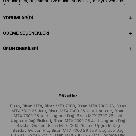
Özellikle genç kullanıcıların ve bisikletini kişiselleştirmeyi sevenlerin
ilgisini çeken bu özel seri; hem görünüş hem sürüş hissi olarak standart
modellerden ayrılır.
YORUMLAR
(0)
🔥 YÜKSELTİLMİŞ ÖZEL DONANIMLAR
💜 Golden Pro 7 Sesli Mor Arka Göbek
ÖDEME SEÇENEKLERI
Bisiklete hem performans hem de dikkat çekici bir ses karakteri
kazandırır.
ÜRÜN ÖNERILERI
Yüksek akıcılık sağlayan rulman yapısı sayesinde sürüş hissini
iyileştirirken, özel mor rengiyle bisiklete premium bir görünüm verir.
💜 İXF Mor Aynakol
Standart aynakollara göre daha güçlü ve daha sportif yapıya sahiptir.
Hollowtech tarzı yapısı sayesinde:
✔ Daha rijit pedal hissi
✔ Daha iyi güç aktarımı
Etiketler
✔ Daha şık görünüm
Bisan
Bisan MTX
Bisan MTX 7300
Bisan MTX 7300 26
Bisan
,
,
,
,
sunmaktadır.
MTX 7300 26 Jant
Bisan MTX 7300 26 Jant Upgrade
Bisan
,
,
MTX 7300 26 Jant Upgrade Dağ
Bisan MTX 7300 26 Jant
,
💜 Golden Mor Gidon & Mor Gidon Boğazı
Upgrade Dağ Bisikleti
Bisan MTX 7300 26 Jant Upgrade Dağ
,
Bisikleti Golden
Bisan MTX 7300 26 Jant Upgrade Dağ
,
Bisikletin ön bölümüne yarış tarzı agresif bir görünüm kazandırır.
Bisikleti Golden Pro
Bisan MTX 7300 26 Jant Upgrade Dağ
,
Mor detaylar sayesinde kadro ile uyumlu dikkat çekici bir kombin
Bisikleti Golden Pro 7
Bisan MTX 7300 26 Jant Upgrade Dağ
,