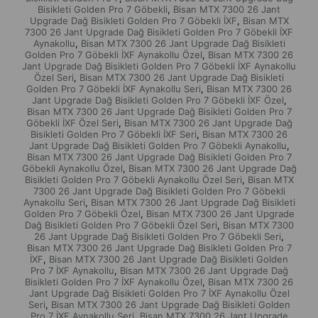
oluşturur.
Bisikleti Golden Pro 7 Göbekli
Bisan MTX 7300 26 Jant
,
Upgrade Dağ Bisikleti Golden Pro 7 Göbekli İXF
Bisan MTX
,
7300 26 Jant Upgrade Dağ Bisikleti Golden Pro 7 Göbekli İXF
🚵‍♂️ BİSAN MTX 7300 ÖZELLİKLERİ
Aynakollu
Bisan MTX 7300 26 Jant Upgrade Dağ Bisikleti
,
Golden Pro 7 Göbekli İXF Aynakollu Özel
Bisan MTX 7300 26
,
26 Jant dağ bisikleti yapısı
Jant Upgrade Dağ Bisikleti Golden Pro 7 Göbekli İXF Aynakollu
Sağlam ve dayanıklı kadro
Özel Seri
Bisan MTX 7300 26 Jant Upgrade Dağ Bisikleti
,
Günlük kullanım ve araziye uygun geometri
Golden Pro 7 Göbekli İXF Aynakollu Seri
Bisan MTX 7300 26
,
Konforlu sürüş pozisyonu
Jant Upgrade Dağ Bisikleti Golden Pro 7 Göbekli İXF Özel
,
Şehir içi ve hafif arazi kullanımına uygun yapı
Bisan MTX 7300 26 Jant Upgrade Dağ Bisikleti Golden Pro 7
Göbekli İXF Özel Seri
Bisan MTX 7300 26 Jant Upgrade Dağ
,
🎯 KİMLER İÇİN UYGUN?
Bisikleti Golden Pro 7 Göbekli İXF Seri
Bisan MTX 7300 26
,
Jant Upgrade Dağ Bisikleti Golden Pro 7 Göbekli Aynakollu
,
Bisan MTX 7300 26 Jant Upgrade Dağ Bisikleti Golden Pro 7
✅ Bisikletine farklı görünüm isteyenler
Göbekli Aynakollu Özel
Bisan MTX 7300 26 Jant Upgrade Dağ
,
✅ Sesli göbek sevenler
Bisikleti Golden Pro 7 Göbekli Aynakollu Özel Seri
Bisan MTX
,
✅ Genç kullanıcılar
7300 26 Jant Upgrade Dağ Bisikleti Golden Pro 7 Göbekli
Aynakollu Seri
Bisan MTX 7300 26 Jant Upgrade Dağ Bisikleti
✅ Standart modellerden sıkılanlar
,
Golden Pro 7 Göbekli Özel
Bisan MTX 7300 26 Jant Upgrade
,
✅ Upgrade parçalı hazır bisiklet isteyenler
Dağ Bisikleti Golden Pro 7 Göbekli Özel Seri
Bisan MTX 7300
,
26 Jant Upgrade Dağ Bisikleti Golden Pro 7 Göbekli Seri
,
💥 NEDEN BU MODEL?
Bisan MTX 7300 26 Jant Upgrade Dağ Bisikleti Golden Pro 7
İXF
Bisan MTX 7300 26 Jant Upgrade Dağ Bisikleti Golden
,
Pro 7 İXF Aynakollu
Bisan MTX 7300 26 Jant Upgrade Dağ
,
Standart bir MTX 7300 yerine;
Bisikleti Golden Pro 7 İXF Aynakollu Özel
Bisan MTX 7300 26
,
özel parçalarla yükseltilmiş, dikkat çeken ve daha premium görünen bir
Jant Upgrade Dağ Bisikleti Golden Pro 7 İXF Aynakollu Özel
sürüş deneyimi sunar.
Seri
Bisan MTX 7300 26 Jant Upgrade Dağ Bisikleti Golden
,
Pro 7 İXF Aynakollu Seri
Bisan MTX 7300 26 Jant Upgrade
,