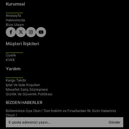
Kurumsal
Teknik Özellikler
Anasayfa
Hakkımızda
Bize Ulaşın
Kadro Seti
Müşteri İlişkileri
Kadro:
Alüminyum 6061, 1.1/8”
Üyelik
KVKK
Çatal:
Alüminyum Rijit, 1.1/8”
Yardım
Kargo Takibi
İptal Ve İade Koşulları
Mesafeli Satış Sözleşmesi
Gizlilik Ve Güvenlik Politikası
Grup Set
BİZDEN HABERLER
Bültenimize Üye Olun ! Tüm İndirim ve Fırsatlardan İlk Sizin Haberiniz
Vites / Fren Kolu:
Shimano Altus EF515, 3x8 – Hidrolik Fren
Olsun !
Uyumlu
Gönder
Arka Aktarıcı:
Shimano Acera M3020 – 8 Speed