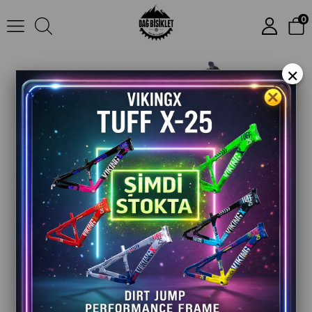
Bianchi Nirone 7 Acera 28 Jant Şehir Bisikleti | 24 Vites | Hidrolik Disk Fren
0
×