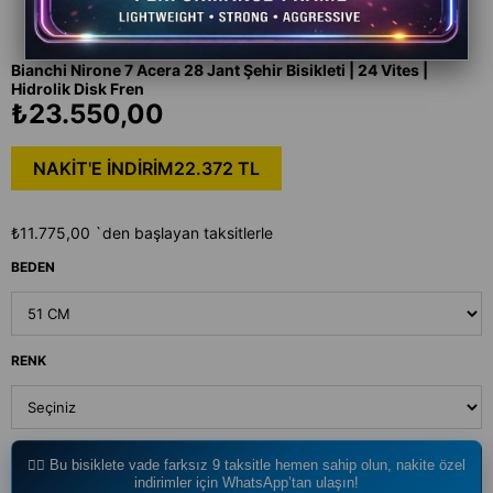
Bianchi Nirone 7 Acera 28 Jant Şehir Bisikleti | 24 Vites |
Hidrolik Disk Fren
₺23.550,00
NAKİT'E İNDİRİM
22.372 TL
₺11.775,00
`den başlayan taksitlerle
BEDEN
RENK
🚴‍♂️ Bu bisiklete vade farksız 9 taksitle hemen sahip olun, nakite özel
indirimler için WhatsApp’tan ulaşın!