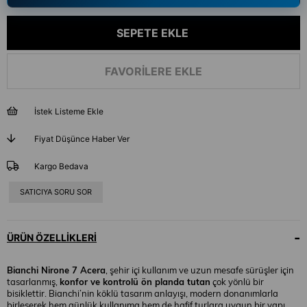
FAVORILERE EKLE
İstek Listeme Ekle
Fiyat Düşünce Haber Ver
Kargo Bedava
SATICIYA SORU SOR
ÜRÜN ÖZELLIKLERI
Bianchi Nirone 7 Acera
, şehir içi kullanım ve uzun mesafe sürüşler için
tasarlanmış,
konfor ve kontrolü ön planda tutan
çok yönlü bir
bisiklettir. Bianchi’nin köklü tasarım anlayışı, modern donanımlarla
birleşerek hem günlük kullanıma hem de hafif turlara uygun bir yapı