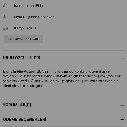
İstek Listeme Ekle
Fiyat Düşünce Haber Ver
Kargo Bedava
SATICIYA SORU SOR
ÜRÜN ÖZELLIKLERI
Bianchi Newtourer 28”
, şehir içi ulaşımda konforu, güvenliği ve
dayanıklılığı bir arada sunmak isteyenler için tasarlanmış çok yönlü bir
şehir bisikletidir. Günlük kullanım, işe gidiş-geliş ve uzun sürüşler için
ideal bir yol arkadaşıdır.
Hafif ve sağlam
Alüminyum 6061 kadrosu
, sürüş sırasında dengeli ve
YORUMLAR
(0)
rahat bir yapı sunarken;
SR Suntour NEX amortisörlü maşa (63 mm)
bozuk zeminlerde darbeleri emerek konforu artırır.
ÖDEME SEÇENEKLERI