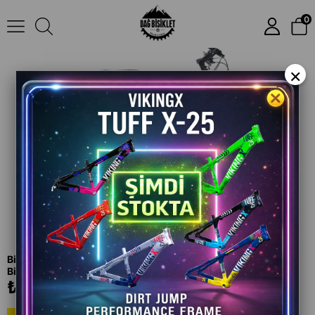
Bianchi Newtourer 28 Jant 21 Vites Hidrolik Disk Fren Şehir Bisikleti
0
×
Bianchi Newtourer 28 Jant 21 Vites Hidrolik Disk Fren Şehir
Bisikleti
₺24.650,00