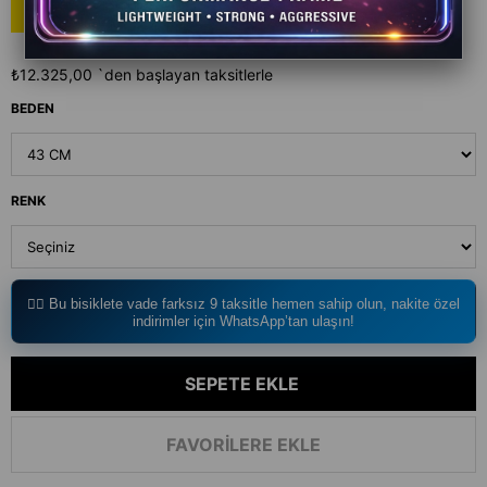
NAKİT'E İNDİRİM
23.417 TL
₺12.325,00
`den başlayan taksitlerle
BEDEN
RENK
🚴‍♂️ Bu bisiklete vade farksız 9 taksitle hemen sahip olun, nakite özel
indirimler için WhatsApp’tan ulaşın!
FAVORILERE EKLE