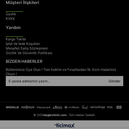
Müşteri İlişkileri
Üyelik
KVKK
Bianchi Newtourer
, konforlu sürüş, güvenlik ve klasik Bianchi kalitesini
bir arada isteyenler için mükemmel bir şehir bisikletidir. 🚲
Yardım
Kargo Takibi
İptal Ve İade Koşulları
Mesafeli Satış Sözleşmesi
Gizlilik Ve Güvenlik Politikası
BİZDEN HABERLER
Bültenimize Üye Olun ! Tüm İndirim ve Fırsatlardan İlk Sizin Haberiniz
Olsun !
Gönder
© 2026
dagbisiklet.com
- Tüm Hakları Saklıdır.