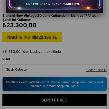
Bianchi New Vintage 20 Jant Katlanabilir Bisiklet | 7 Vites |
Şehir İçi Kullanım
₺23.300,00
NAKİT'E İNDİRİM
22.135 TL
₺11.650,00
`den başlayan taksitlerle
RENK
Beden Tablosu
🚴‍♂️ Bu bisiklete vade farksız 9 taksitle hemen sahip olun, nakite özel
indirimler için WhatsApp’tan ulaşın!