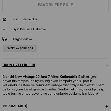
FAVORILERE EKLE
İstek Listeme Ekle
Fiyat Düşünce Haber Ver
Kargo Bedava
SATICIYA SORU SOR
ÜRÜN ÖZELLIKLERI
Bianchi New Vintage 20 Jant 7 Vites Katlanabilir Bisiklet
, şehir
hayatının temposuna uyum sağlayan kompakt yapısı, pratik
katlanabilir sistemi ve zamansız vintage tasarımıyla hem estetik hem
de fonksiyonel bir ulaşım çözümüdür. Günlük kullanım, işe gidiş-geliş,
toplu taşıma entegrasyonu ve dar alanlarda saklama için ideal bir
bisiklettir.
YORUMLAR
(0)