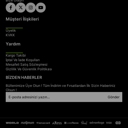
Bize Ulaşın
Müşteri İlişkileri
⚙️
Üyelik
KVKK
Teknik Özellikler
Yardım
Kargo Takibi
İptal Ve İade Koşulları
Kadro:
6061 Alüminyum, 290 mm, 1.1/8”
Mesafeli Satış Sözleşmesi
Gizlilik Ve Güvenlik Politikası
Maşa:
Rijit çelik maşa, 1.1/8”
BİZDEN HABERLER
Vites Kolu:
Shimano SL-RV200, 7 vites
Bültenimize Üye Olun ! Tüm İndirim ve Fırsatlardan İlk Sizin Haberiniz
Arka Aktarıcı:
Shimano Tourney TY200
Olsun !
Krank:
Prowheel 52T, 170 mm
Gönder
Ruble:
Shimano TZ500, 14–28T
Fren:
Promax TX-117 V-Fren
Fren Kolu:
Promax BL-42G