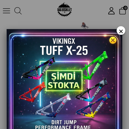
Bianchi New Vintage 20 Jant Katlanabilir Bisiklet | 7 Vites | Şehir İçi Kullanım
0
×